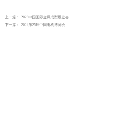
上一篇：
2023中国国际金属成型展览会......
下一篇：
2024第25届中国电机博览会
中科公司，专注于表面处理剂。