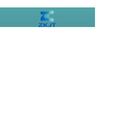
中科公司，专注于表面处理剂。
主营：
玻璃宝石切割液、
单晶硅金刚线切割液、
钕铁硼磁材水性切割液、金属前处理剂、不锈钢
光亮剂、铝合金清洗剂、硅烷处理剂。
海宁市中科新材料有限公司
手机：13567372866
电话：0573-87798886
搜索
海宁市中科新材料有限公司 版权所有
备案号：
浙ICP备2023046710号