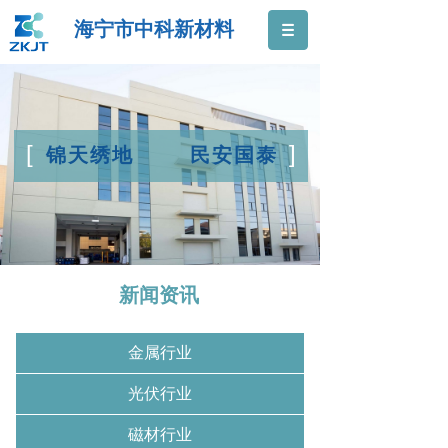
海宁市中科新材料
[
]
锦天绣地 民安国泰
新闻资讯
金属行业
光伏行业
磁材行业